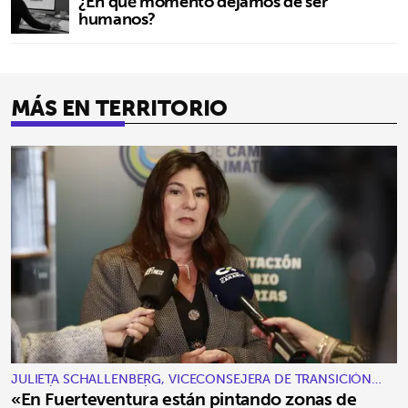
¿En qué momento dejamos de ser
humanos?
MÁS EN TERRITORIO
JULIETA SCHALLENBERG, VICECONSEJERA DE TRANSICIÓN
ECOLÓGICA Y ENERGÍA
«En Fuerteventura están pintando zonas de