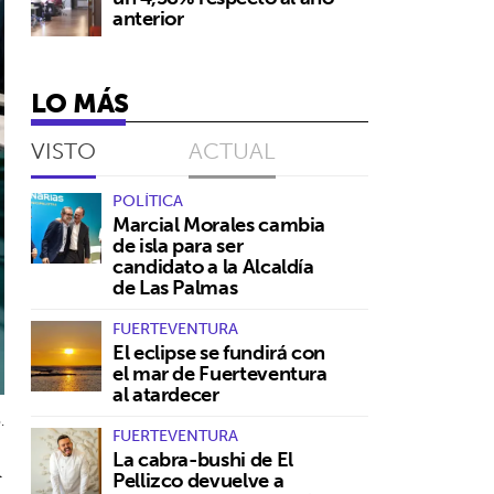
anterior
LO MÁS
VISTO
ACTUAL
POLÍTICA
Marcial Morales cambia
de isla para ser
candidato a la Alcaldía
de Las Palmas
FUERTEVENTURA
El eclipse se fundirá con
el mar de Fuerteventura
al atardecer
.
FUERTEVENTURA
La cabra-bushi de El
l
Pellizco devuelve a