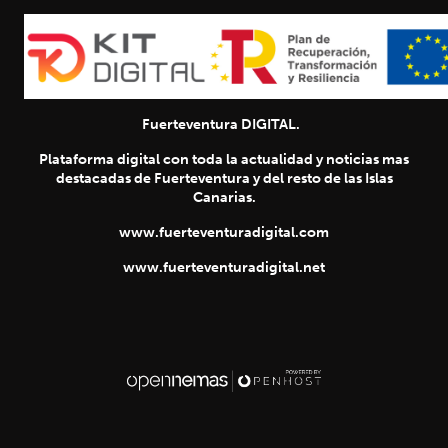
Fuerteventura DIGITAL.
Plataforma digital con toda la actualidad y noticias mas
destacadas de Fuerteventura y del resto de las Islas
Canarias.
www.fuerteventuradigital.com
www.fuerteventuradigital.net
SIGUIENTE
chevron_right
Título