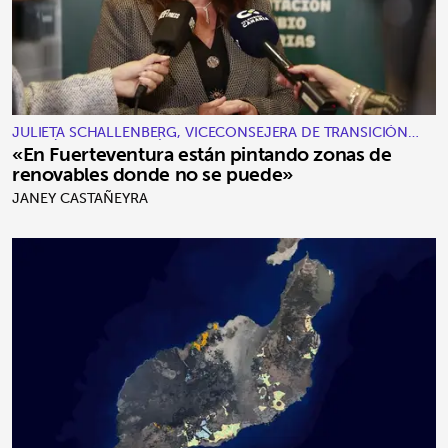
JULIETA SCHALLENBERG, VICECONSEJERA DE TRANSICIÓN
ECOLÓGICA Y ENERGÍA
«En Fuerteventura están pintando zonas de
renovables donde no se puede»
JANEY CASTAÑEYRA