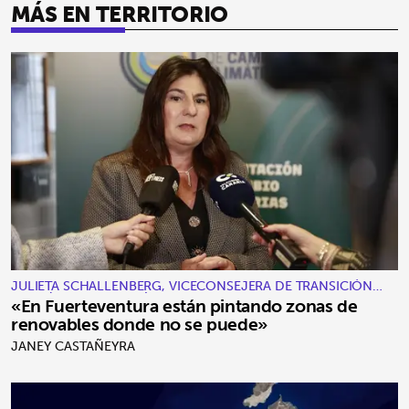
MÁS EN TERRITORIO
JULIETA SCHALLENBERG, VICECONSEJERA DE TRANSICIÓN
ECOLÓGICA Y ENERGÍA
«En Fuerteventura están pintando zonas de
renovables donde no se puede»
JANEY CASTAÑEYRA