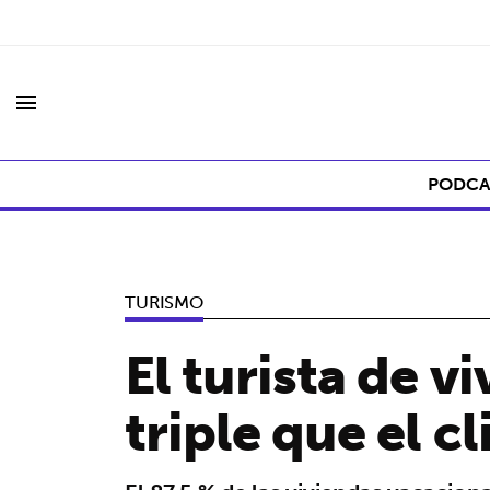
menu
PODCA
TURISMO
El turista de v
triple que el c