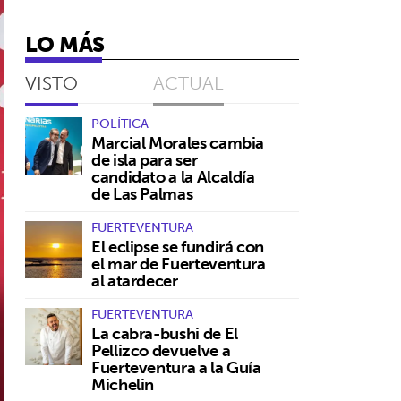
LO MÁS
VISTO
ACTUAL
POLÍTICA
Marcial Morales cambia
de isla para ser
candidato a la Alcaldía
de Las Palmas
FUERTEVENTURA
El eclipse se fundirá con
el mar de Fuerteventura
al atardecer
FUERTEVENTURA
La cabra-bushi de El
Pellizco devuelve a
Fuerteventura a la Guía
Michelin