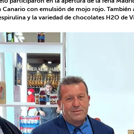
ó participaron en la apertura de la feria Madri
ún Canario con emulsión de mojo rojo. También
spirulina y la variedad de chocolates H2O de V