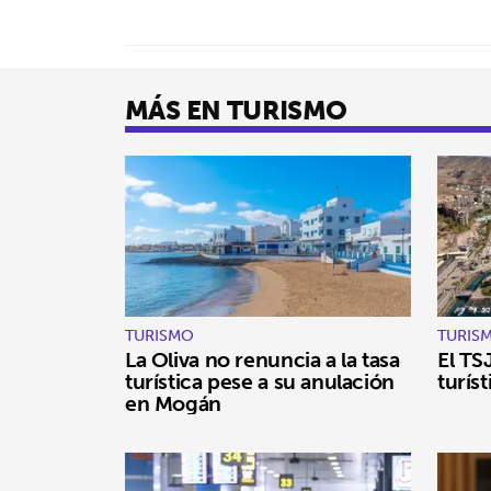
MÁS EN TURISMO
TURISMO
TURIS
La Oliva no renuncia a la tasa
El TS
turística pese a su anulación
turís
en Mogán