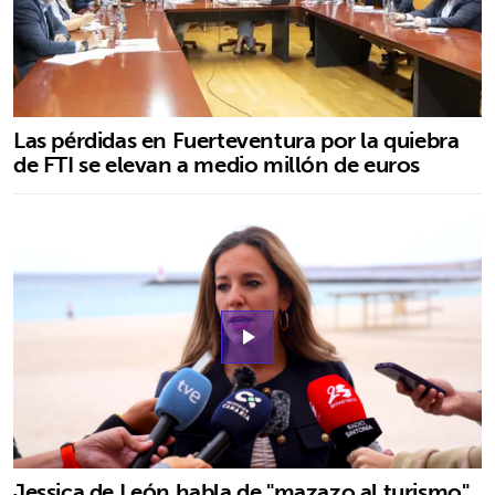
Las pérdidas en Fuerteventura por la quiebra
de FTI se elevan a medio millón de euros
play_arrow
Jessica de León habla de "mazazo al turismo"