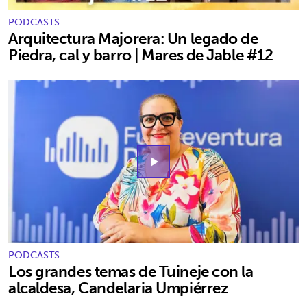
PODCASTS
Arquitectura Majorera: Un legado de
Piedra, cal y barro | Mares de Jable #12
play_arrow
PODCASTS
Los grandes temas de Tuineje con la
alcaldesa, Candelaria Umpiérrez