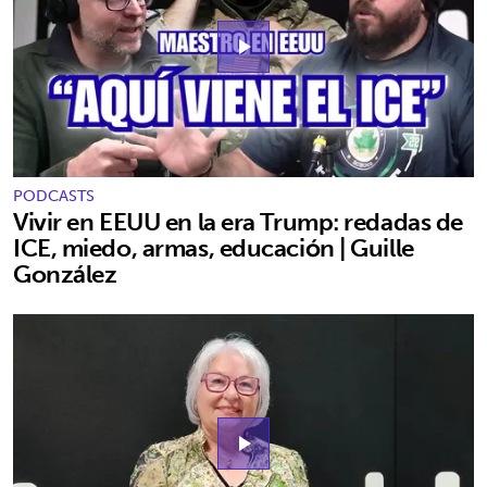
play_arrow
PODCASTS
Vivir en EEUU en la era Trump: redadas de
ICE, miedo, armas, educación | Guille
González
play_arrow