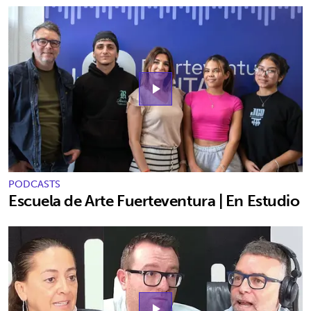
play_arrow
PODCASTS
Escuela de Arte Fuerteventura | En Estudio
play_arrow