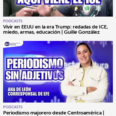
PODCASTS
Vivir en EEUU en la era Trump: redadas de ICE,
miedo, armas, educación | Guille González
play_arrow
PODCASTS
Periodismo majorero desde Centroamérica |