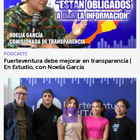
play_arrow
PODCASTS
Fuerteventura debe mejorar en transparencia |
En Estudio, con Noelia García
play_arrow