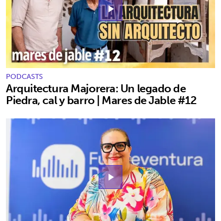
play_arrow
PODCASTS
Arquitectura Majorera: Un legado de
Piedra, cal y barro | Mares de Jable #12
play_arrow