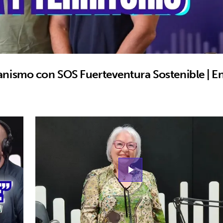
anismo con SOS Fuerteventura Sostenible | E
play_arrow