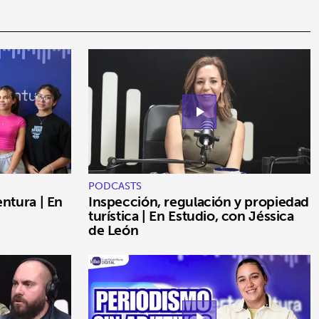
play_arrow
PODCASTS
ntura | En
Inspección, regulación y propiedad
turística | En Estudio, con Jéssica
de León
play_arrow