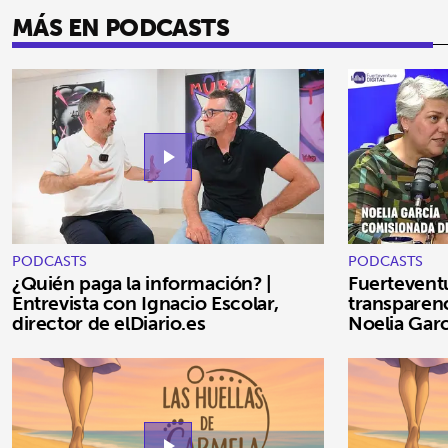
MÁS EN PODCASTS
play_arrow
PODCASTS
PODCASTS
¿Quién paga la información? |
Fuertevent
Entrevista con Ignacio Escolar,
transparenc
director de elDiario.es
Noelia Garc
play_arrow