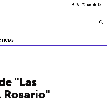
search
OTICIAS
de "Las
l Rosario"