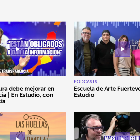
play_arrow
play_arrow
PODCASTS
ura debe mejorar en
Escuela de Arte Fuerteve
ia | En Estudio, con
Estudio
ía
play_arrow
play_arrow