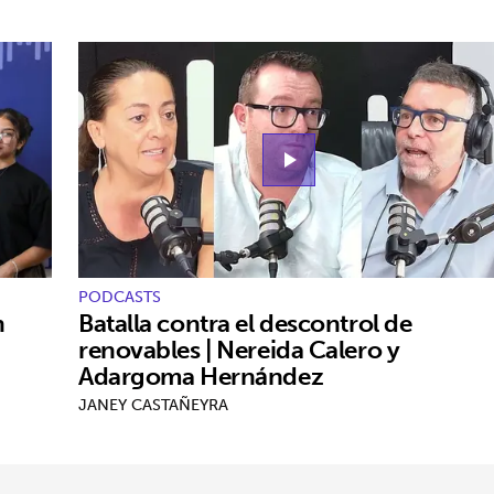
play_arrow
PODCASTS
n
Batalla contra el descontrol de
renovables | Nereida Calero y
Adargoma Hernández
JANEY CASTAÑEYRA