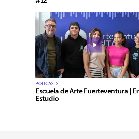
#12
play_arrow
PODCASTS
Escuela de Arte Fuerteventura | E
Estudio