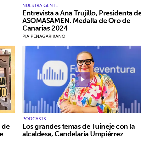
NUESTRA GENTE
Entrevista a Ana Trujillo, Presidenta d
ASOMASAMEN. Medalla de Oro de
Canarias 2024
PIA PEÑAGARIKANO
play_arrow
PODCASTS
 de
Los grandes temas de Tuineje con la
e
alcaldesa, Candelaria Umpiérrez