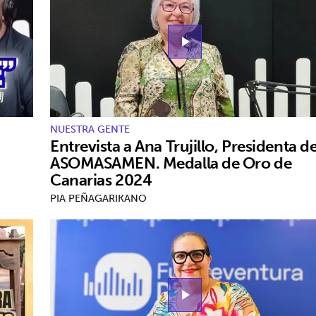
play_arrow
NUESTRA GENTE
Entrevista a Ana Trujillo, Presidenta d
ASOMASAMEN. Medalla de Oro de
Canarias 2024
PIA PEÑAGARIKANO
play_arrow