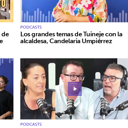
PODCASTS
 de
Los grandes temas de Tuineje con la
e
alcaldesa, Candelaria Umpiérrez
play_arrow
PODCASTS