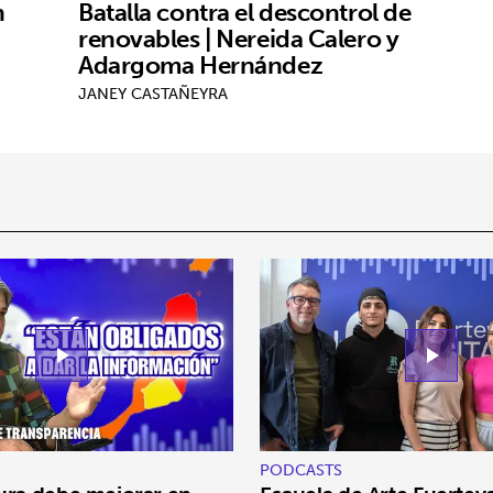
n
Batalla contra el descontrol de
renovables | Nereida Calero y
Adargoma Hernández
JANEY CASTAÑEYRA
play_arrow
play_arrow
PODCASTS