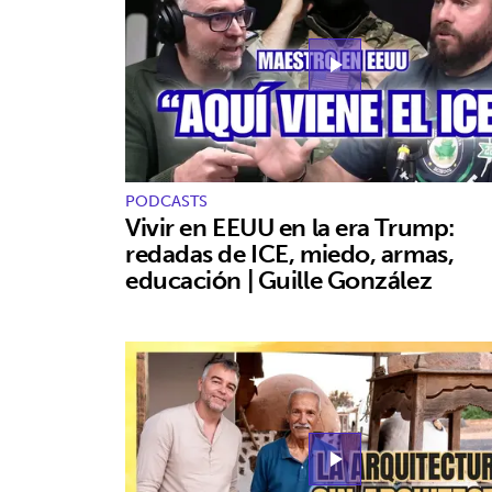
play_arrow
PODCASTS
Vivir en EEUU en la era Trump:
redadas de ICE, miedo, armas,
educación | Guille González
play_arrow