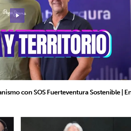
play_arrow
anismo con SOS Fuerteventura Sostenible | E