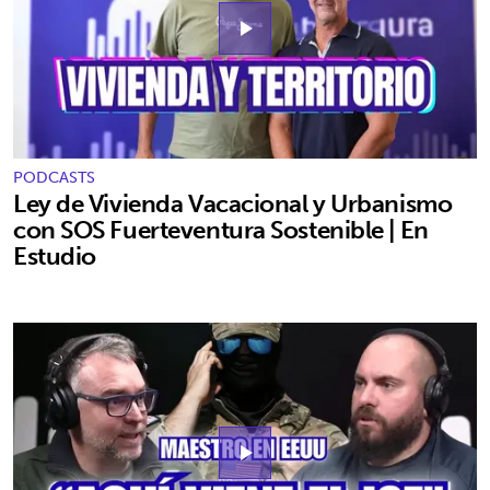
play_arrow
PODCASTS
Ley de Vivienda Vacacional y Urbanismo
con SOS Fuerteventura Sostenible | En
Estudio
play_arrow