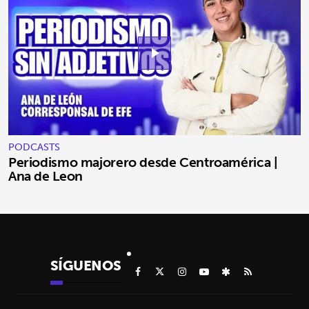
play_arrow
PODCASTS
Periodismo majorero desde Centroamérica |
Ana de Leon
SÍGUENOS