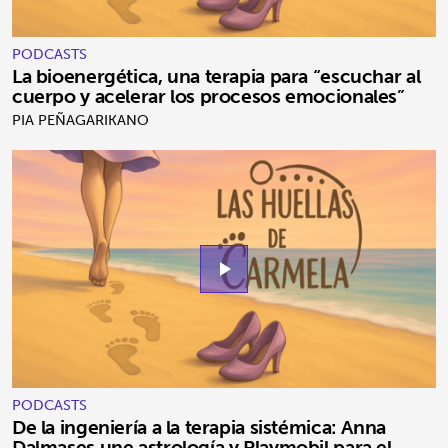
PODCASTS
La bioenergética, una terapia para “escuchar al
cuerpo y acelerar los procesos emocionales”
PIA PEÑAGARIKANO
play_arrow
PODCASTS
De la ingeniería a la terapia sistémica: Anna
Dalmases une astrología y Playmobil para el