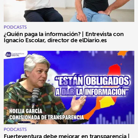
PODCASTS
¿Quién paga la información? | Entrevista con
Ignacio Escolar, director de elDiario.es
play_arrow
PODCASTS
Fuerteventura debe mejorar en transparencia |