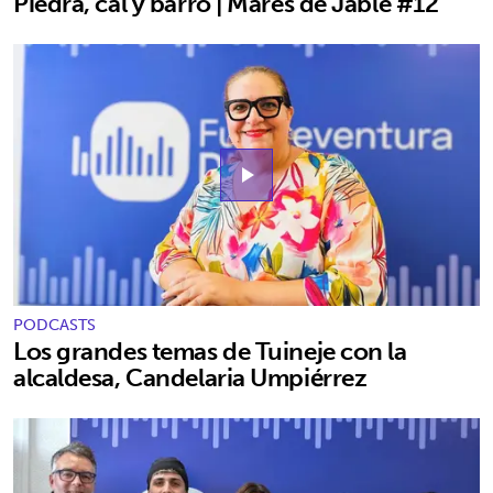
Piedra, cal y barro | Mares de Jable #12
play_arrow
PODCASTS
Los grandes temas de Tuineje con la
alcaldesa, Candelaria Umpiérrez