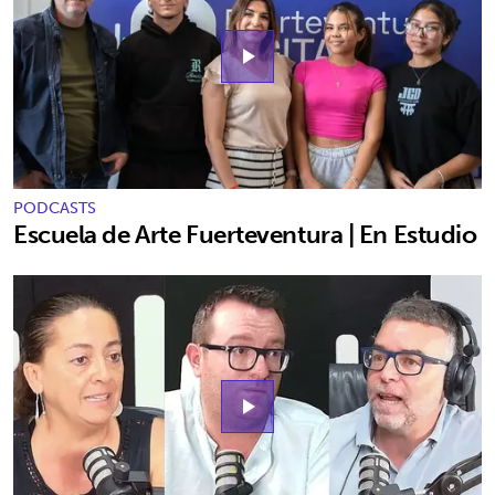
play_arrow
PODCASTS
Escuela de Arte Fuerteventura | En Estudio
play_arrow