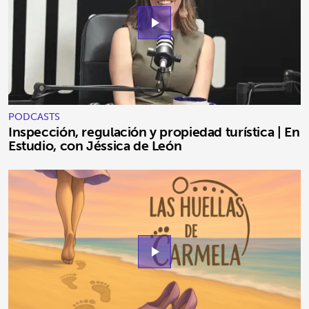
play_arrow
PODCASTS
Inspección, regulación y propiedad turística | En
Estudio, con Jéssica de León
play_arrow