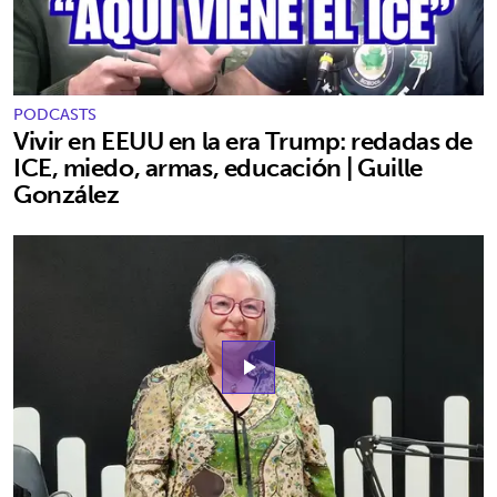
PODCASTS
Vivir en EEUU en la era Trump: redadas de
ICE, miedo, armas, educación | Guille
González
play_arrow