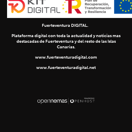
Fuerteventura DIGITAL.
Plataforma digital con toda la actualidad y noticias mas
destacadas de Fuerteventura y del resto de las Islas
Canarias.
www.fuerteventuradigital.com
www.fuerteventuradigital.net
SIGUIENTE
chevron_right
Título