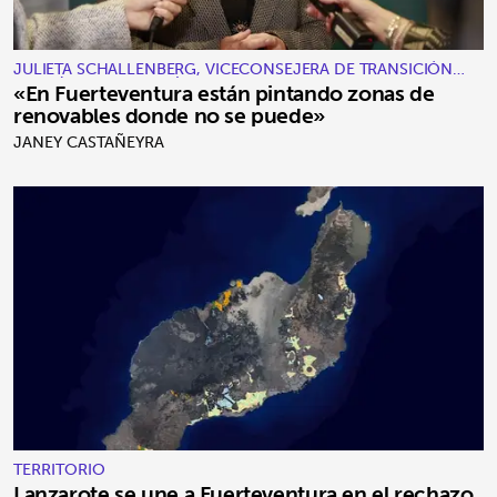
JULIETA SCHALLENBERG, VICECONSEJERA DE TRANSICIÓN
ECOLÓGICA Y ENERGÍA
«En Fuerteventura están pintando zonas de
renovables donde no se puede»
JANEY CASTAÑEYRA
TERRITORIO
Lanzarote se une a Fuerteventura en el rechazo