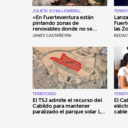
JULIETA SCHALLENBERG,
TERRI
VICECONSEJERA DE TRANSICIÓN
«En Fuerteventura están
Lanza
ECOLÓGICA Y ENERGÍA
pintando zonas de
Fuert
renovables donde no se
las Z
puede»
Reno
JANEY CASTAÑEYRA
REDAC
TERRITORIO
TERRI
El TSJ admite el recurso del
El Ca
Cabildo para mantener
eléct
paralizado el parque solar Las
cable
Cabras
centr