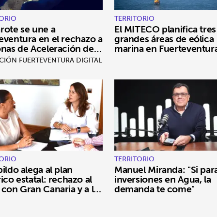
TORIO
TERRITORIO
rote se une a
El MITECO planifica tres
eventura en el rechazo a
grandes áreas de eólica
onas de Aceleración de
marina en Fuerteventur
vables
CIÓN FUERTEVENTURA DIGITAL
TORIO
TERRITORIO
bildo alega al plan
Manuel Miranda: "Si para
rico estatal: rechazo al
inversiones en Agua, la
 con Gran Canaria y a la
demanda te come"
al en El Charco