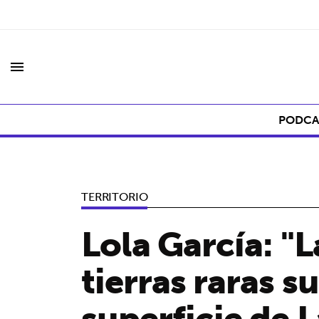
menu
PODCA
TERRITORIO
Lola García: "L
tierras raras s
superficie de L