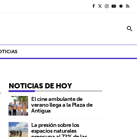
search
OTICIAS
NOTICIAS DE HOY
El cine ambulante de
verano llega a la Plaza de
Antigua
La presión sobre los
espacios naturales
preocupa al 72% de las