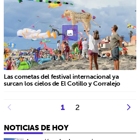
photo
Las cometas del festival internacional ya
surcan los cielos de El Cotillo y Corralejo
1
2
NOTICIAS DE HOY