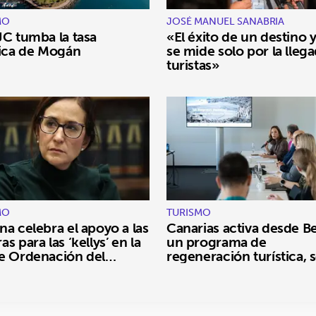
MO
JOSÉ MANUEL SANABRIA
JC tumba la tasa
«El éxito de un destino 
tica de Mogán
se mide solo por la lleg
turistas»
MO
TURISMO
na celebra el apoyo a las
Canarias activa desde Be
s para las ‘kellys’ en la
un programa de
e Ordenación del
regeneración turística, s
smo
y ambiental