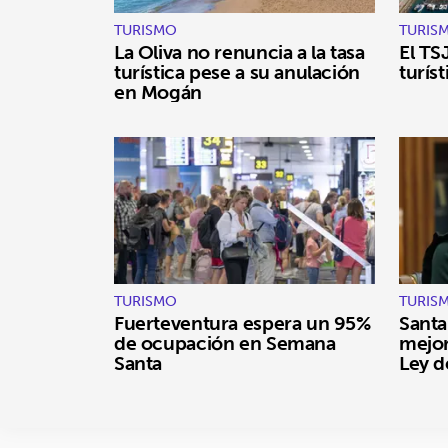
TURISMO
TURIS
La Oliva no renuncia a la tasa
El TS
turística pese a su anulación
turís
en Mogán
TURISMO
TURIS
Fuerteventura espera un 95%
Santa
de ocupación en Semana
mejora
Santa
Ley d
Turi