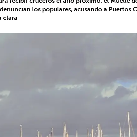
ra recibir cruceros el año próximo, el Muelle de
 denuncian los populares, acusando a Puertos C
 clara