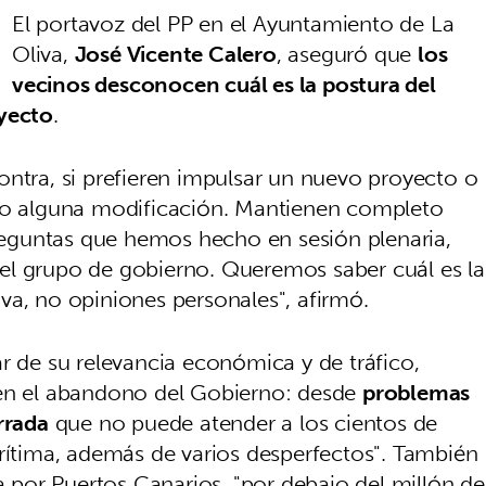
El portavoz del PP en el Ayuntamiento de La
Oliva,
José Vicente Calero
, aseguró que
los
vecinos desconocen cuál es la postura del
oyecto
.
ontra, si prefieren impulsar un nuevo proyecto o
rio alguna modificación. Mantienen completo
preguntas que hemos hecho en sesión plenaria,
el grupo de gobierno. Queremos saber cuál es la
va, no opiniones personales", afirmó.
r de su relevancia económica y de tráfico,
ren el abandono del Gobierno: desde
problemas
rrada
que no puede atender a los cientos de
arítima, además de varios desperfectos". También
ha por Puertos Canarios, "por debajo del millón de