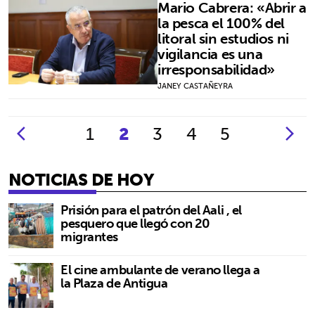
Mario Cabrera: «Abrir a
la pesca el 100% del
litoral sin estudios ni
vigilancia es una
irresponsabilidad»
JANEY CASTAÑEYRA
1
2
3
4
5
NOTICIAS DE HOY
Prisión para el patrón del Aali , el
pesquero que llegó con 20
migrantes
El cine ambulante de verano llega a
la Plaza de Antigua