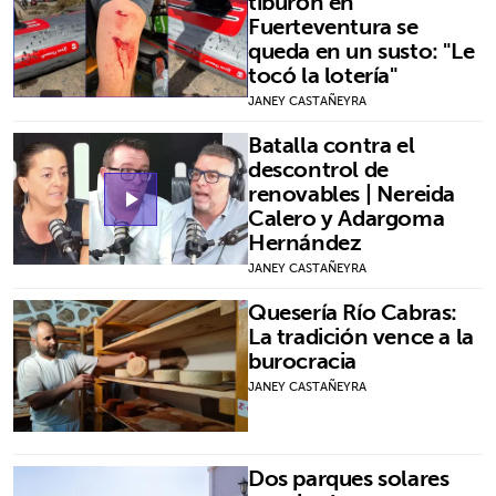
tiburón en
Fuerteventura se
queda en un susto: "Le
tocó la lotería"
JANEY CASTAÑEYRA
Batalla contra el
descontrol de
renovables | Nereida
play_arrow
Calero y Adargoma
Hernández
JANEY CASTAÑEYRA
Quesería Río Cabras:
La tradición vence a la
burocracia
JANEY CASTAÑEYRA
Dos parques solares