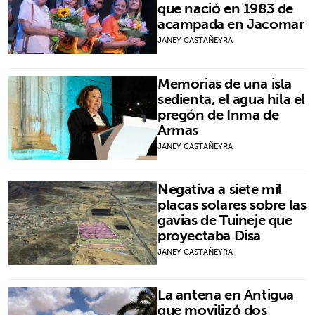
que nació en 1983 de
acampada en Jacomar
JANEY CASTAÑEYRA
Memorias de una isla
sedienta, el agua hila el
pregón de Inma de
Armas
JANEY CASTAÑEYRA
Negativa a siete mil
placas solares sobre las
gavias de Tuineje que
proyectaba Disa
JANEY CASTAÑEYRA
La antena en Antigua
que movilizó dos