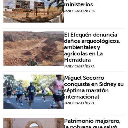
ministerios
JANEY CASTAÑEYRA
El Efequén denuncia
daños arqueológicos,
ambientales y
agrícolas en La
Herradura
JANEY CASTAÑEYRA
Miguel Socorro
conquista en Sidney su
séptima maratón
internacional
JANEY CASTAÑEYRA
Patrimonio majorero,
la pobreza que salvó