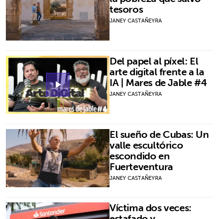
tesoros
JANEY CASTAÑEYRA
Del papel al píxel: El
arte digital frente a la
IA | Mares de Jable #4
play_arrow
JANEY CASTAÑEYRA
El sueño de Cubas: Un
valle escultórico
escondido en
Fuerteventura
JANEY CASTAÑEYRA
Víctima dos veces:
estafado y